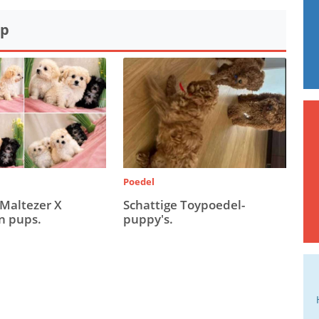
op
Poedel
 Maltezer X
Schattige Toypoedel-
n pups.
puppy's.