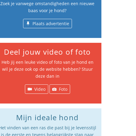
Zoek je vanwege omstandigheden een nieuwe
baas voor je hond?
Plaats advertentie
Deel jouw video of foto
Heb jij een leuke video of foto van je hond en
wil je deze ook op de website hebben? Stuur
deze dan in
Video
Foto
Mijn ideale hond
Het vinden van een ras die past bij je levensstijl
is de eerste en tevens belangrijkste stap naar