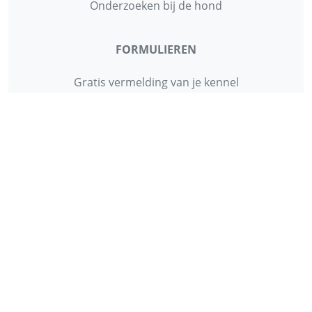
Onderzoeken bij de hond
FORMULIEREN
Gratis vermelding van je kennel
Gratis vermelding herplaatsing
Gratis vermelding van je dierenartsenpraktijk
Gratis vermelding van je hondenschool
INFORMATIE
Contact
Privacy Policy
Disclaimer