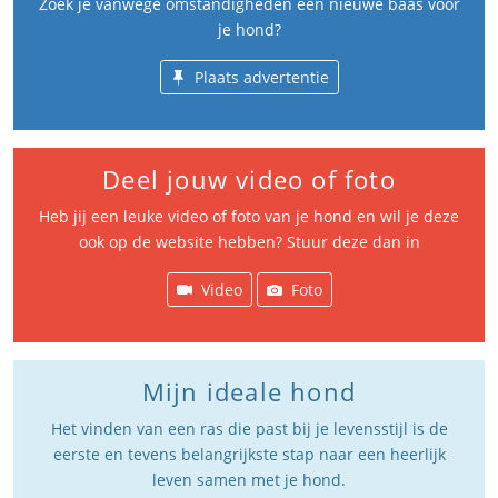
Zoek je vanwege omstandigheden een nieuwe baas voor
je hond?
Plaats advertentie
Deel jouw video of foto
Heb jij een leuke video of foto van je hond en wil je deze
ook op de website hebben? Stuur deze dan in
Video
Foto
Mijn ideale hond
Het vinden van een ras die past bij je levensstijl is de
eerste en tevens belangrijkste stap naar een heerlijk
leven samen met je hond.