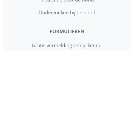
Onderzoeken bij de hond
FORMULIEREN
Gratis vermelding van je kennel
Gratis vermelding herplaatsing
Gratis vermelding van je dierenartsenpraktijk
Gratis vermelding van je hondenschool
INFORMATIE
Contact
Privacy Policy