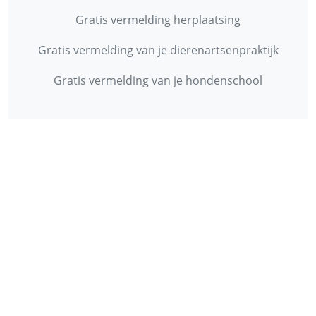
Gratis vermelding herplaatsing
Gratis vermelding van je dierenartsenpraktijk
Gratis vermelding van je hondenschool
INFORMATIE
Contact
Privacy Policy
Disclaimer
Over ons
© 2013 - 2026 - Startpunthonden