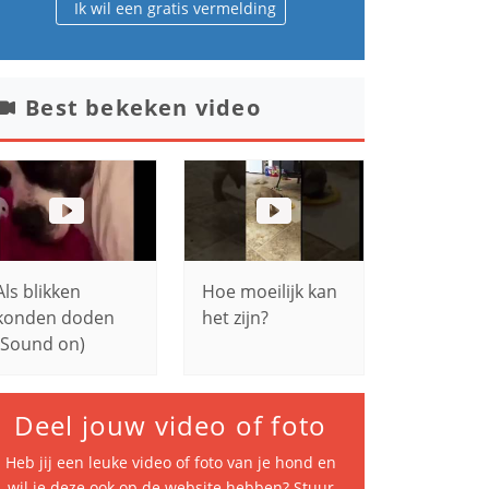
Ik wil een gratis vermelding
Best bekeken video
Als blikken
Hoe moeilijk kan
konden doden
het zijn?
(Sound on)
Deel jouw video of foto
Heb jij een leuke video of foto van je hond en
wil je deze ook op de website hebben? Stuur