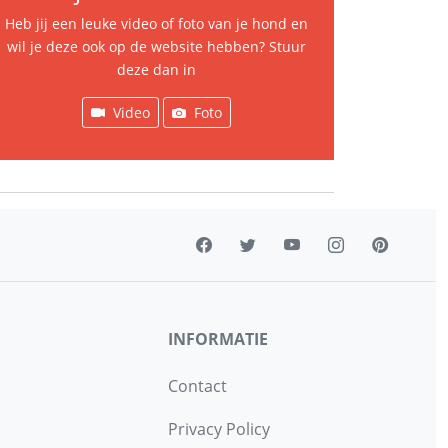
Heb jij een leuke video of foto van je hond en
wil je deze ook op de website hebben? Stuur
deze dan in
Video
Foto
INFORMATIE
Contact
Privacy Policy