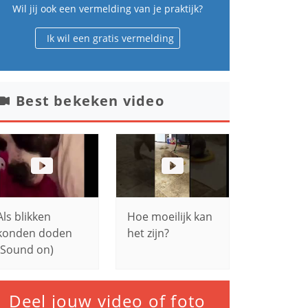
Wil jij ook een vermelding van je praktijk?
Ik wil een gratis vermelding
Best bekeken video
Als blikken
Hoe moeilijk kan
konden doden
het zijn?
(Sound on)
Deel jouw video of foto