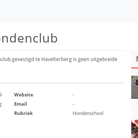
ondenclub
ub gevestigd te Havelterberg is geen uitgebreide
9
Website
-
g
Email
-
Rubriek
Hondenschool