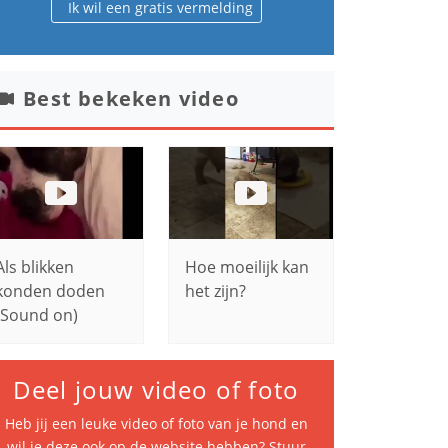
Ik wil een gratis vermelding
Best bekeken video
Als blikken
Hoe moeilijk kan
konden doden
het zijn?
(Sound on)
Deel jouw video of foto
Heb jij een leuke video of foto van je hond en
wil je deze ook op de website hebben? Stuur