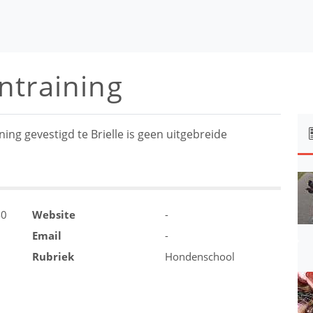
ntraining
g gevestigd te Brielle is geen uitgebreide
40
Website
-
Email
-
Rubriek
Hondenschool