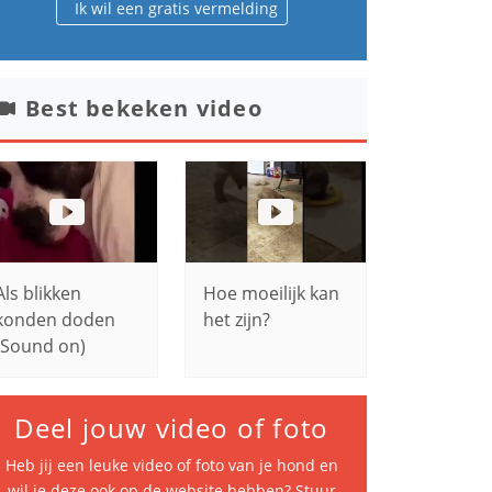
Ik wil een gratis vermelding
Best bekeken video
Als blikken
Hoe moeilijk kan
konden doden
het zijn?
(Sound on)
Deel jouw video of foto
Heb jij een leuke video of foto van je hond en
wil je deze ook op de website hebben? Stuur