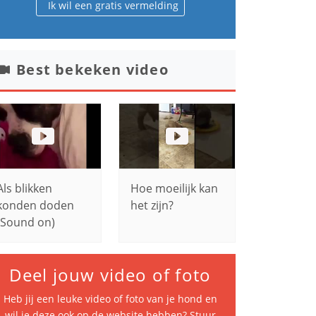
Ik wil een gratis vermelding
Best bekeken video
Als blikken
Hoe moeilijk kan
konden doden
het zijn?
(Sound on)
Deel jouw video of foto
Heb jij een leuke video of foto van je hond en
wil je deze ook op de website hebben? Stuur