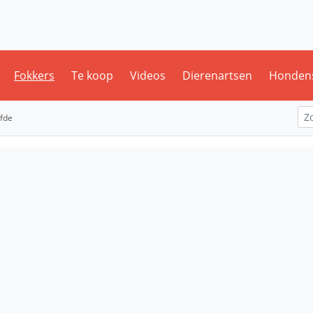
Fokkers
Te koop
Videos
Dierenartsen
Honden
efde