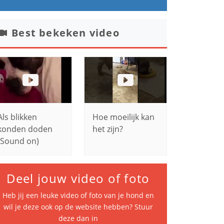
Best bekeken video
Als blikken
Hoe moeilijk kan
konden doden
het zijn?
(Sound on)
Deel jouw video of foto
Heb jij een leuke video of foto van je hond en
wil je deze ook op de website hebben? Stuur
deze dan in