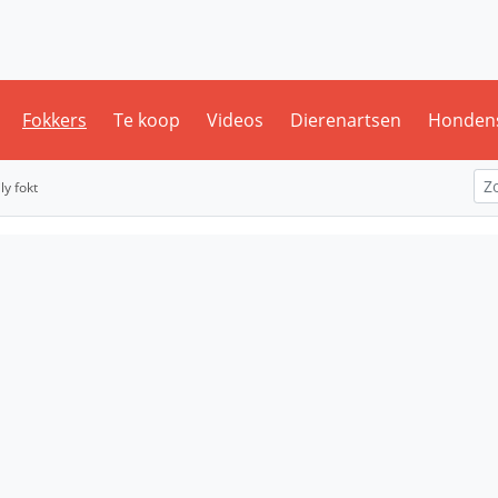
Fokkers
Te koop
Videos
Dierenartsen
Honden
y fokt