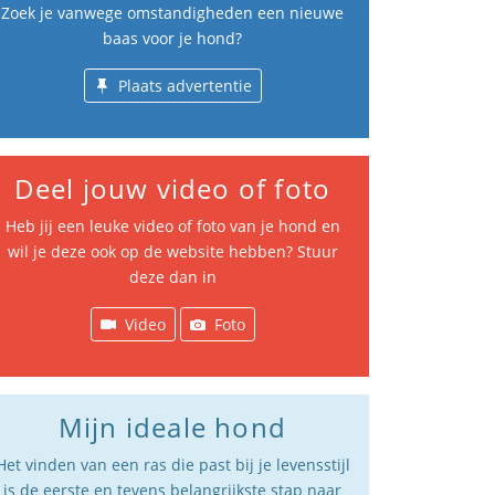
Zoek je vanwege omstandigheden een nieuwe
baas voor je hond?
Plaats advertentie
Deel jouw video of foto
Heb jij een leuke video of foto van je hond en
wil je deze ook op de website hebben? Stuur
deze dan in
Video
Foto
Mijn ideale hond
Het vinden van een ras die past bij je levensstijl
is de eerste en tevens belangrijkste stap naar