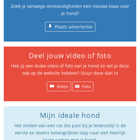
Zoek je vanwege omstandigheden een nieuwe baas voor
je hond?
Plaats advertentie
Deel jouw video of foto
Heb jij een leuke video of foto van je hond en wil je deze
ook op de website hebben? Stuur deze dan in
Video
Foto
Mijn ideale hond
Het vinden van een ras die past bij je levensstijl is de
eerste en tevens belangrijkste stap naar een heerlijk
leven samen met je hond.