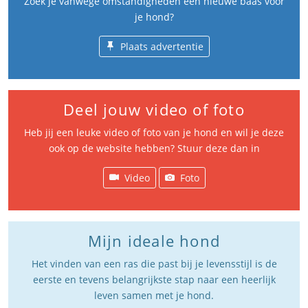
Zoek je vanwege omstandigheden een nieuwe baas voor
je hond?
Plaats advertentie
Deel jouw video of foto
Heb jij een leuke video of foto van je hond en wil je deze
ook op de website hebben? Stuur deze dan in
Video
Foto
Mijn ideale hond
Het vinden van een ras die past bij je levensstijl is de
eerste en tevens belangrijkste stap naar een heerlijk
leven samen met je hond.