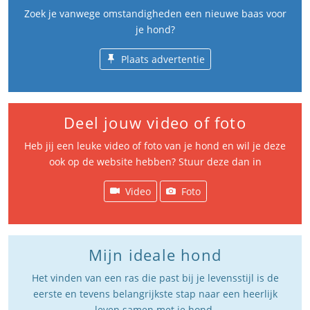
Zoek je vanwege omstandigheden een nieuwe baas voor
je hond?
Plaats advertentie
Deel jouw video of foto
Heb jij een leuke video of foto van je hond en wil je deze
ook op de website hebben? Stuur deze dan in
Video
Foto
Mijn ideale hond
Het vinden van een ras die past bij je levensstijl is de
eerste en tevens belangrijkste stap naar een heerlijk
leven samen met je hond.