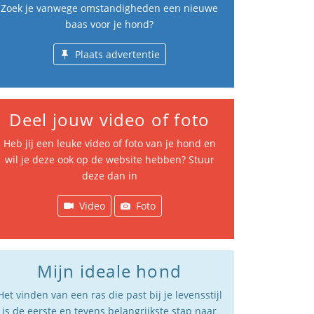
Zoek je vanwege omstandigheden een nieuwe
baas voor je hond?
Plaats advertentie
Deel jouw video of foto
Heb jij een leuke video of foto van je hond en
wil je deze ook op de website hebben? Stuur
deze dan in
Video
Foto
Mijn ideale hond
Het vinden van een ras die past bij je levensstijl
is de eerste en tevens belangrijkste stap naar