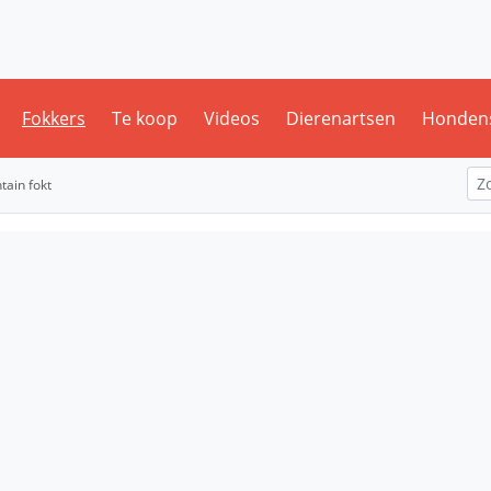
Fokkers
Te koop
Videos
Dierenartsen
Honden
ain fokt