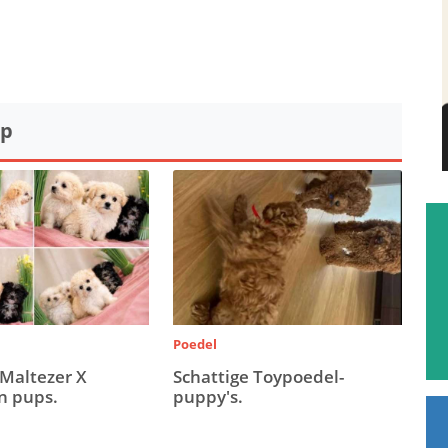
op
Poedel
 Maltezer X
Schattige Toypoedel-
n pups.
puppy's.