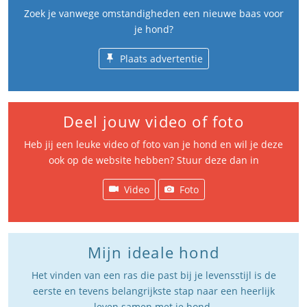
Zoek je vanwege omstandigheden een nieuwe baas voor
je hond?
Plaats advertentie
Deel jouw video of foto
Heb jij een leuke video of foto van je hond en wil je deze
ook op de website hebben? Stuur deze dan in
Video
Foto
Mijn ideale hond
Het vinden van een ras die past bij je levensstijl is de
eerste en tevens belangrijkste stap naar een heerlijk
leven samen met je hond.