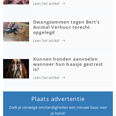
Lees het artikel
Dwangsommen tegen Bert’s
Animal Verhuur terecht
opgelegd
Lees het artikel
Kunnen honden aanvoelen
wanneer hun baasje gestrest
is?
Lees het artikel
Plaats advertentie
Zoek je vanwege omstandigheden een nieuwe baas voor
je hond?