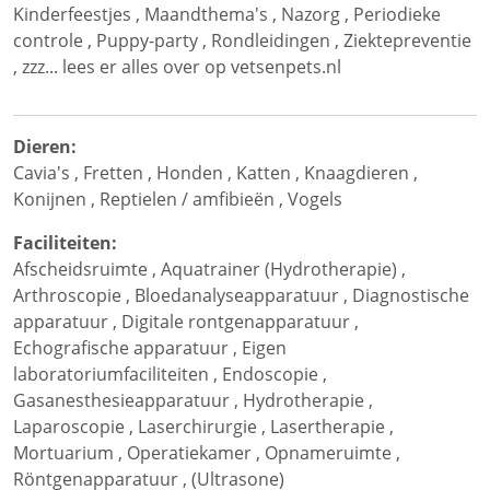
Kinderfeestjes
,
Maandthema's
,
Nazorg
,
Periodieke
controle
,
Puppy-party
,
Rondleidingen
,
Ziektepreventie
,
zzz... lees er alles over op vetsenpets.nl
Dieren:
Cavia's
,
Fretten
,
Honden
,
Katten
,
Knaagdieren
,
Konijnen
,
Reptielen / amfibieën
,
Vogels
Faciliteiten:
Afscheidsruimte
,
Aquatrainer (Hydrotherapie)
,
Arthroscopie
,
Bloedanalyseapparatuur
,
Diagnostische
apparatuur
,
Digitale rontgenapparatuur
,
Echografische apparatuur
,
Eigen
laboratoriumfaciliteiten
,
Endoscopie
,
Gasanesthesieapparatuur
,
Hydrotherapie
,
Laparoscopie
,
Laserchirurgie
,
Lasertherapie
,
Mortuarium
,
Operatiekamer
,
Opnameruimte
,
Röntgenapparatuur
,
(Ultrasone)