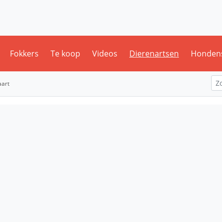
Fokkers
Te koop
Videos
Dierenartsen
Honden
aart