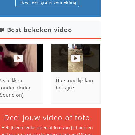
Ik wil een gratis vermelding
Best bekeken video
Als blikken
Hoe moeilijk kan
konden doden
het zijn?
(Sound on)
Deel jouw video of foto
Heb jij een leuke video of foto van je hond en
wil je deze ook op de website hebben? Stuur