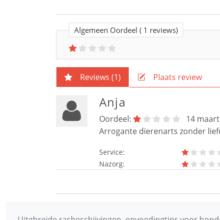
Algemeen Oordeel
( 1 reviews)
Reviews (
1
)
Plaats review
Anja
Oordeel:
14 maart
Arrogante dierenarts zonder lief
Service:
Nazorg:
Uitgbreide rasbeschijvingen, opvoedingtips voor honde