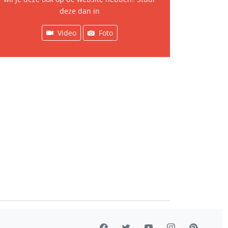
deze dan in
Video
Foto