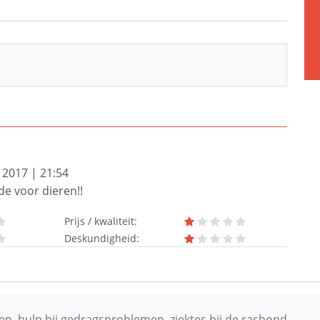
 2017 | 21:54
de voor dieren!!
Prijs / kwaliteit:
Deskundigheid:
n, hulp bij gedragsproblemen, ziektes bij de rashond