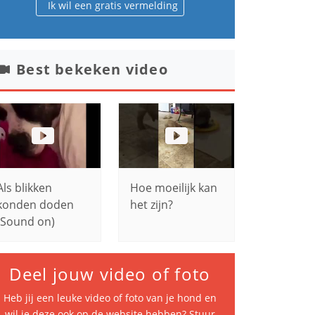
Ik wil een gratis vermelding
Best bekeken video
Als blikken
Hoe moeilijk kan
konden doden
het zijn?
(Sound on)
Deel jouw video of foto
Heb jij een leuke video of foto van je hond en
wil je deze ook op de website hebben? Stuur