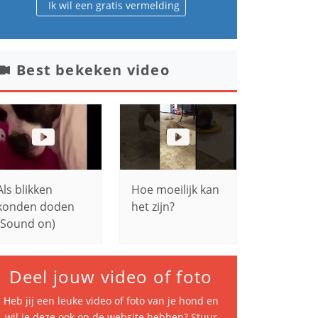
Ik wil een gratis vermelding
Best bekeken video
Als blikken
Hoe moeilijk kan
konden doden
het zijn?
(Sound on)
Deel jouw video of foto
Heb jij een leuke video of foto van je hond en
wil je deze ook op de website hebben? Stuur