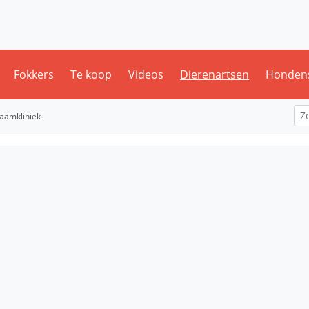
Fokkers
Te koop
Videos
Dierenartsen
Honden
aamkliniek