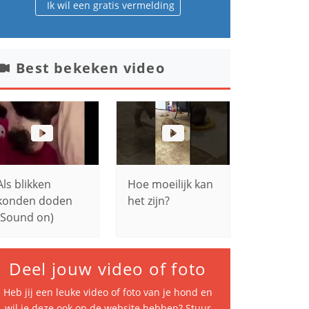
Ik wil een gratis vermelding
Best bekeken video
Als blikken
Hoe moeilijk kan
konden doden
het zijn?
(Sound on)
Deel jouw video of foto
Heb jij een leuke video of foto van je hond en
wil je deze ook op de website hebben? Stuur