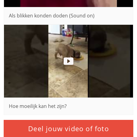
Als blikken konden doden (Sound on)
Hoe moeilijk kan het zijn?
Deel jouw video of foto