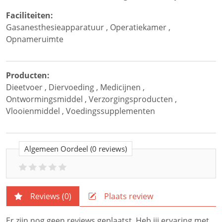
Faciliteiten:
Gasanesthesieapparatuur
,
Operatiekamer
,
Opnameruimte
Producten:
Dieetvoer
,
Diervoeding
,
Medicijnen
,
Ontwormingsmiddel
,
Verzorgingsproducten
,
Vlooienmiddel
,
Voedingssupplementen
Algemeen Oordeel
(0 reviews)
Reviews (
0
)
Plaats review
Er zijn nog geen reviews geplaatst. Heb jij ervaring met