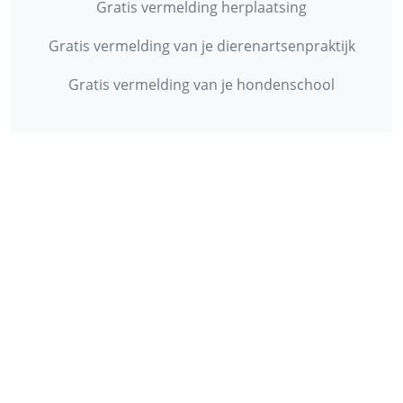
Gratis vermelding herplaatsing
Gratis vermelding van je dierenartsenpraktijk
Gratis vermelding van je hondenschool
INFORMATIE
Contact
Privacy Policy
Disclaimer
Over ons
© 2013 - 2026 - Startpunthonden
Ontwikkeld door
Duo Webdesign