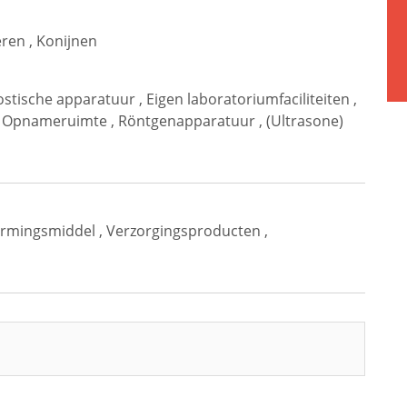
eren
,
Konijnen
ostische apparatuur
,
Eigen laboratoriumfaciliteiten
,
,
Opnameruimte
,
Röntgenapparatuur
,
(Ultrasone)
rmingsmiddel
,
Verzorgingsproducten
,