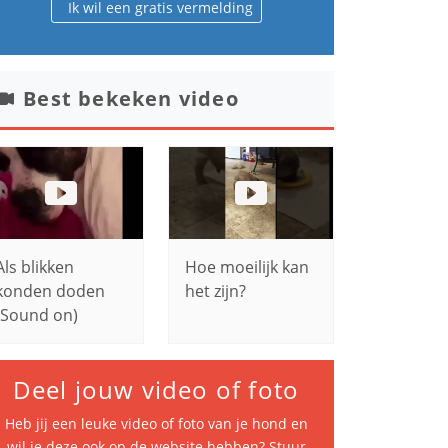
Ik wil een gratis vermelding
Best bekeken video
Als blikken
Hoe moeilijk kan
konden doden
het zijn?
(Sound on)
Deel jouw video of foto
Heb jij een leuke video of foto van je hond en
wil je deze ook op de website hebben? Stuur