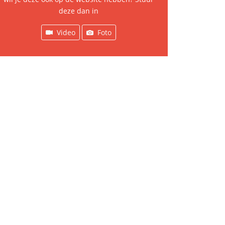
deze dan in
Video
Foto