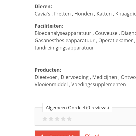
Dieren:
Cavia's
,
Fretten
,
Honden
,
Katten
,
Knaagdi
Faciliteiten:
Bloedanalyseapparatuur
,
Couveuse
,
Diagn
Gasanesthesieapparatuur
,
Operatiekamer
tandreinigingsapparatuur
Producten:
Dieetvoer
,
Diervoeding
,
Medicijnen
,
Ontwo
Vlooienmiddel
,
Voedingssupplementen
Algemeen Oordeel
(0 reviews)