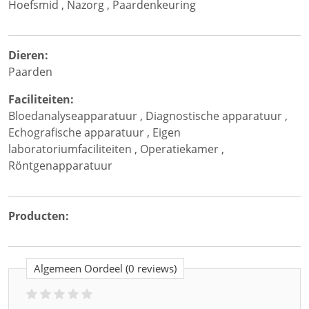
Hoefsmid
,
Nazorg
,
Paardenkeuring
Dieren:
Paarden
Faciliteiten:
Bloedanalyseapparatuur
,
Diagnostische apparatuur
,
Echografische apparatuur
,
Eigen
laboratoriumfaciliteiten
,
Operatiekamer
,
Röntgenapparatuur
Producten:
Algemeen Oordeel
(0 reviews)