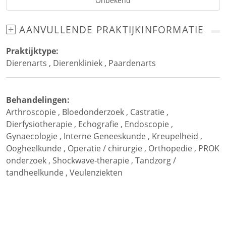
Onbekend
AANVULLENDE PRAKTIJKINFORMATIE
Praktijktype:
Dierenarts
,
Dierenkliniek
,
Paardenarts
Behandelingen:
Arthroscopie
,
Bloedonderzoek
,
Castratie
,
Dierfysiotherapie
,
Echografie
,
Endoscopie
,
Gynaecologie
,
Interne Geneeskunde
,
Kreupelheid
,
Oogheelkunde
,
Operatie / chirurgie
,
Orthopedie
,
PROK
onderzoek
,
Shockwave-therapie
,
Tandzorg /
tandheelkunde
,
Veulenziekten