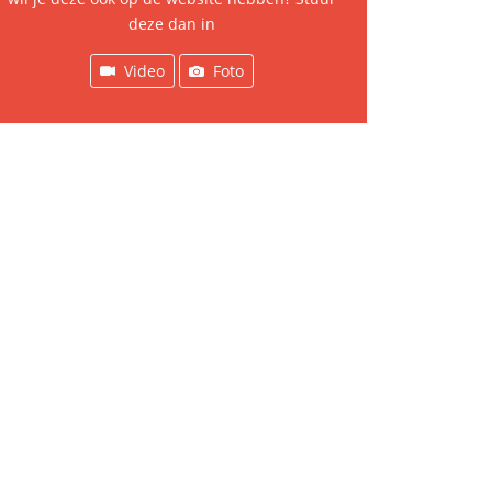
deze dan in
Video
Foto