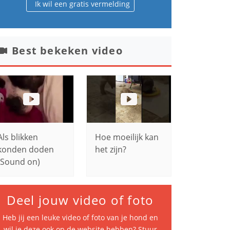
Ik wil een gratis vermelding
Best bekeken video
Als blikken
Hoe moeilijk kan
konden doden
het zijn?
(Sound on)
Deel jouw video of foto
Heb jij een leuke video of foto van je hond en
wil je deze ook op de website hebben? Stuur