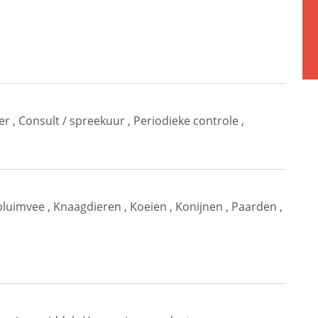
er
,
Consult / spreekuur
,
Periodieke controle
,
pluimvee
,
Knaagdieren
,
Koeien
,
Konijnen
,
Paarden
,