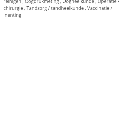
reinigen
,
Oogdrukmeting
,
Oogheelkunde
,
Operatie /
chirurgie
,
Tandzorg / tandheelkunde
,
Vaccinatie /
inenting