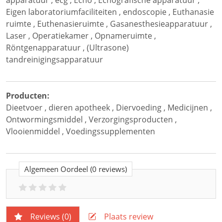
apparatuur
,
ecg
,
Echo
,
Echografische apparatuur
,
Eigen laboratoriumfaciliteiten
,
endoscopie
,
Euthanasie
ruimte
,
Euthenasieruimte
,
Gasanesthesieapparatuur
,
Laser
,
Operatiekamer
,
Opnameruimte
,
Röntgenapparatuur
,
(Ultrasone)
tandreinigingsapparatuur
Producten:
Dieetvoer
,
dieren apotheek
,
Diervoeding
,
Medicijnen
,
Ontwormingsmiddel
,
Verzorgingsproducten
,
Vlooienmiddel
,
Voedingssupplementen
Algemeen Oordeel
(0 reviews)
Reviews (
0
)
Plaats review