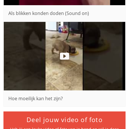
Als blikken konden doden (Sound on)
Hoe moeilijk kan het zijn?
Deel jouw video of foto