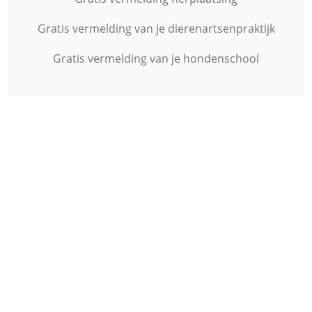
Gratis vermelding van je dierenartsenpraktijk
Gratis vermelding van je hondenschool
INFORMATIE
Contact
Privacy Policy
Disclaimer
Over ons
© 2013 - 2026 - Startpunthonden
Ontwikkeld door
Duo Webdesign