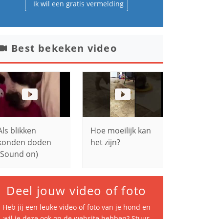
Ik wil een gratis vermelding
Best bekeken video
Als blikken
Hoe moeilijk kan
konden doden
het zijn?
(Sound on)
Deel jouw video of foto
Heb jij een leuke video of foto van je hond en
wil je deze ook op de website hebben? Stuur