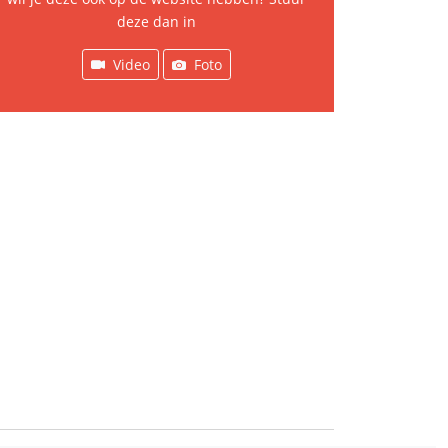
deze dan in
Video
Foto