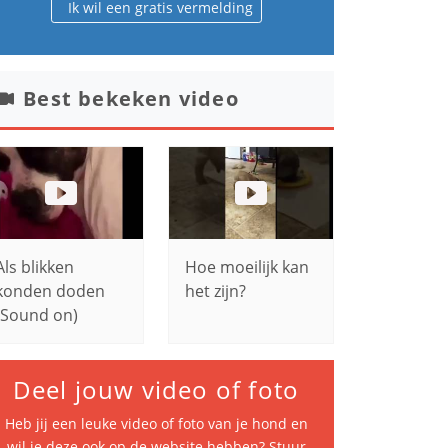
Ik wil een gratis vermelding
Best bekeken video
Als blikken
Hoe moeilijk kan
konden doden
het zijn?
(Sound on)
Deel jouw video of foto
Heb jij een leuke video of foto van je hond en
wil je deze ook op de website hebben? Stuur