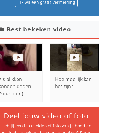
Ik wil een gratis vermelding
Best bekeken video
Als blikken
Hoe moeilijk kan
konden doden
het zijn?
(Sound on)
Deel jouw video of foto
Heb jij een leuke video of foto van je hond en
wil je deze ook op de website hebben? Stuur