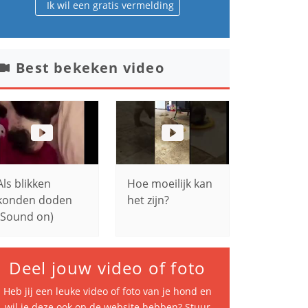
Ik wil een gratis vermelding
Best bekeken video
Als blikken
Hoe moeilijk kan
konden doden
het zijn?
(Sound on)
Deel jouw video of foto
Heb jij een leuke video of foto van je hond en
wil je deze ook op de website hebben? Stuur