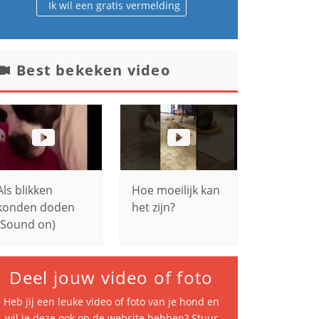
Ik wil een gratis vermelding
Best bekeken video
Als blikken
Hoe moeilijk kan
konden doden
het zijn?
(Sound on)
Deel jouw video of foto
Heb jij een leuke video of foto van je hond en
wil je deze ook op de website hebben? Stuur