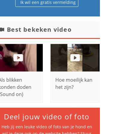
Ik wil een gratis vermelding
Best bekeken video
Als blikken
Hoe moeilijk kan
konden doden
het zijn?
(Sound on)
Deel jouw video of foto
Heb jij een leuke video of foto van je hond en
wil je deze ook op de website hebben? Stuur