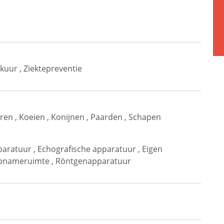
ekuur
,
Ziektepreventie
ren
,
Koeien
,
Konijnen
,
Paarden
,
Schapen
paratuur
,
Echografische apparatuur
,
Eigen
pnameruimte
,
Röntgenapparatuur