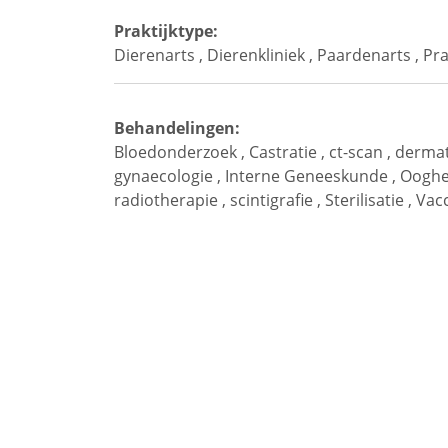
Praktijktype:
Dierenarts
,
Dierenkliniek
,
Paardenarts
,
Pra
Behandelingen:
Bloedonderzoek
,
Castratie
,
ct-scan
,
dermat
gynaecologie
,
Interne Geneeskunde
,
Ooghe
radiotherapie
,
scintigrafie
,
Sterilisatie
,
Vacc