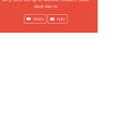
deze dan in
Video
Foto