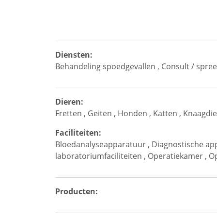
Diensten:
Behandeling spoedgevallen
,
Consult / spre
Dieren:
Fretten
,
Geiten
,
Honden
,
Katten
,
Knaagdie
Faciliteiten:
Bloedanalyseapparatuur
,
Diagnostische ap
laboratoriumfaciliteiten
,
Operatiekamer
,
O
Producten: