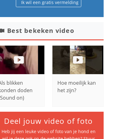
Ik wil een gratis vermelding
Best bekeken video
Als blikken
Hoe moeilijk kan
konden doden
het zijn?
(Sound on)
Deel jouw video of foto
Heb jij een leuke video of foto van je hond en
wil je deze ook op de website hebben? Stuur