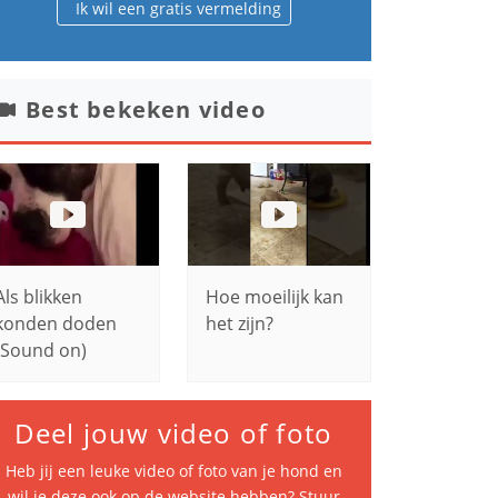
Ik wil een gratis vermelding
Best bekeken video
Als blikken
Hoe moeilijk kan
konden doden
het zijn?
(Sound on)
Deel jouw video of foto
Heb jij een leuke video of foto van je hond en
wil je deze ook op de website hebben? Stuur