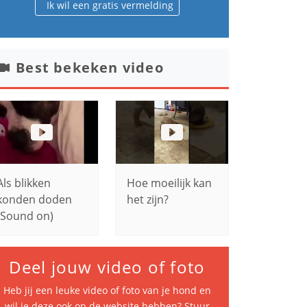
Ik wil een gratis vermelding
Best bekeken video
Als blikken
Hoe moeilijk kan
konden doden
het zijn?
(Sound on)
Deel jouw video of foto
Heb jij een leuke video of foto van je hond en
wil je deze ook op de website hebben? Stuur