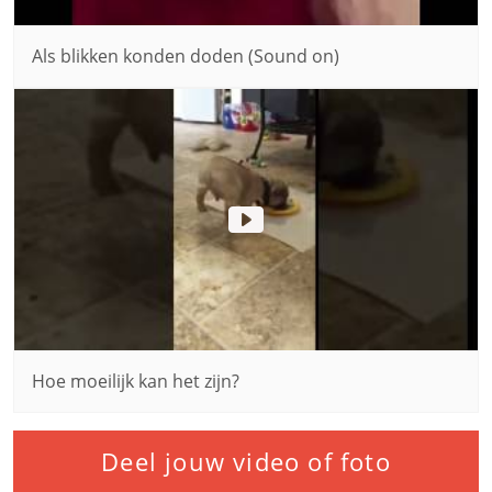
Als blikken konden doden (Sound on)
Hoe moeilijk kan het zijn?
Deel jouw video of foto