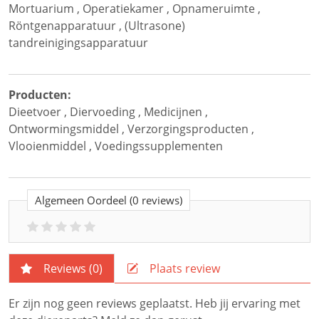
Mortuarium
,
Operatiekamer
,
Opnameruimte
,
Röntgenapparatuur
,
(Ultrasone)
tandreinigingsapparatuur
Producten:
Dieetvoer
,
Diervoeding
,
Medicijnen
,
Ontwormingsmiddel
,
Verzorgingsproducten
,
Vlooienmiddel
,
Voedingssupplementen
Algemeen Oordeel
(0 reviews)
Reviews (
0
)
Plaats review
Er zijn nog geen reviews geplaatst. Heb jij ervaring met