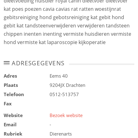
dieetvoeding huisdier royal canin dieetvoer dieetvoer
kat poes poezen cavia cavias rat ratten woestijnrat
gebitsreiniging hond gebotsreiniging kat gebit hond
gebit kat tandsteenverwijderen verwijderen tandsteen
chippen inenten inenting vermiste huisdieren vermiste
hond vermiste kat laparoscopie kijkoperatie
ADRESGEGEVENS
Adres
Eems 40
Plaats
9204JX
Drachten
Telefoon
0512-513757
Fax
Website
Bezoek website
Email
-
Rubriek
Dierenarts