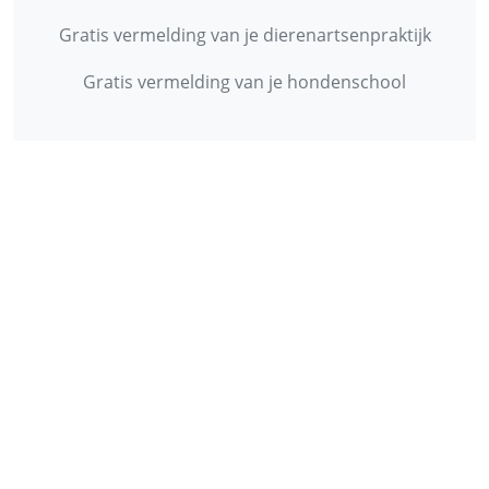
Gratis vermelding van je dierenartsenpraktijk
Gratis vermelding van je hondenschool
INFORMATIE
Contact
Privacy Policy
Disclaimer
Over ons
© 2013 - 2026 - Startpunthonden
Ontwikkeld door
Duo Webdesign