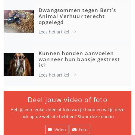
Dwangsommen tegen Bert’s
Animal Verhuur terecht
opgelegd
Lees het artikel
Kunnen honden aanvoelen
wanneer hun baasje gestrest
is?
Lees het artikel
Deel jouw video of foto
Heb jij een leuke video of foto van je hond en wil je deze
ook op de website hebben? Stuur deze dan in
Video
Foto