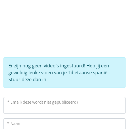
Er zijn nog geen video's ingestuurd! Heb jij een
geweldig leuke video van je Tibetaanse spaniël.
Stuur deze dan in.
* Email (deze wordt niet gepubliceerd)
* Naam