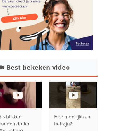
Best bekeken video
Als blikken
Hoe moeilijk kan
konden doden
het zijn?
(Sound on)