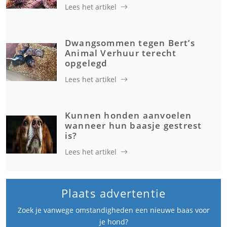
Lees het artikel
Dwangsommen tegen Bert’s
Animal Verhuur terecht
opgelegd
Lees het artikel
Kunnen honden aanvoelen
wanneer hun baasje gestrest
is?
Lees het artikel
Plaats advertentie
Zoek je vanwege omstandigheden een nieuwe baas voor
je hond?