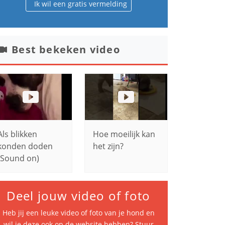
Ik wil een gratis vermelding
Best bekeken video
Als blikken
Hoe moeilijk kan
konden doden
het zijn?
(Sound on)
Deel jouw video of foto
Heb jij een leuke video of foto van je hond en
wil je deze ook op de website hebben? Stuur