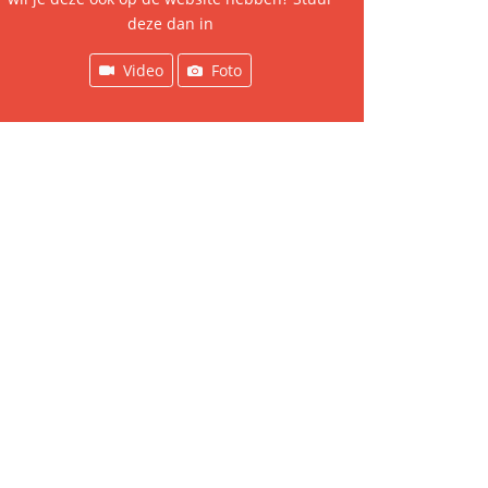
deze dan in
Video
Foto