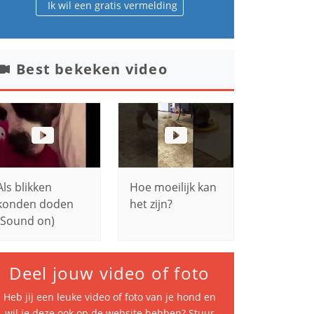
Ik wil een gratis vermelding
Best bekeken video
Als blikken
Hoe moeilijk kan
konden doden
het zijn?
(Sound on)
Deel jouw video of foto
Heb jij een leuke video of foto van je hond en
wil je deze ook op de website hebben? Stuur