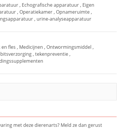
paratuur
,
Echografische apparatuur
,
Eigen
aratuur
,
Operatiekamer
,
Opnameruimte
,
gingsapparatuur
,
urine-analyseapparatuur
 en fles
,
Medicijnen
,
Ontwormingsmiddel
,
ebitsverzorging
,
tekenpreventie
,
dingssupplementen
ervaring met deze dierenarts? Meld ze dan gerust