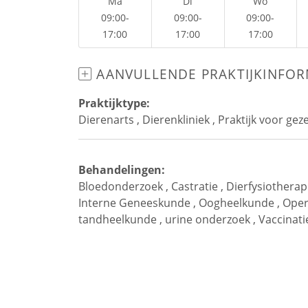
Ma
Di
Wo
09:00-
09:00-
09:00-
17:00
17:00
17:00
AANVULLENDE PRAKTIJKINFOR
Praktijktype:
Dierenarts
,
Dierenkliniek
,
Praktijk voor gez
Behandelingen:
Bloedonderzoek
,
Castratie
,
Dierfysiotherap
Interne Geneeskunde
,
Oogheelkunde
,
Opera
tandheelkunde
,
urine onderzoek
,
Vaccinati