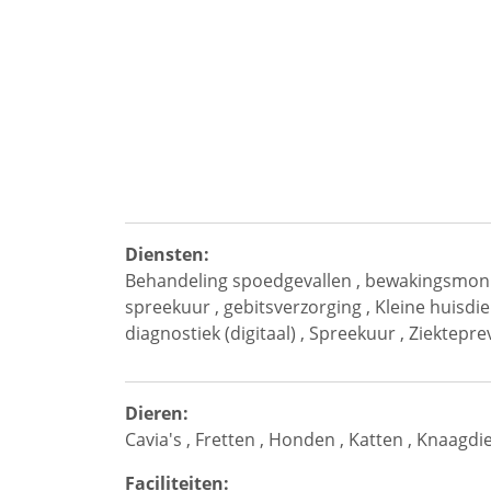
Diensten:
Behandeling spoedgevallen
,
bewakingsmoni
spreekuur
,
gebitsverzorging
,
Kleine huisdi
diagnostiek (digitaal)
,
Spreekuur
,
Ziektepre
Dieren:
Cavia's
,
Fretten
,
Honden
,
Katten
,
Knaagdi
Faciliteiten: