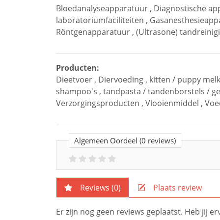
Bloedanalyseapparatuur
,
Diagnostische ap
laboratoriumfaciliteiten
,
Gasanesthesieapp
Röntgenapparatuur
,
(Ultrasone) tandreini
Producten:
Dieetvoer
,
Diervoeding
,
kitten / puppy melk
shampoo's
,
tandpasta / tandenborstels / g
Verzorgingsproducten
,
Vlooienmiddel
,
Voe
Algemeen Oordeel
(0 reviews)
Reviews (
0
)
Plaats review
Er zijn nog geen reviews geplaatst. Heb jij 