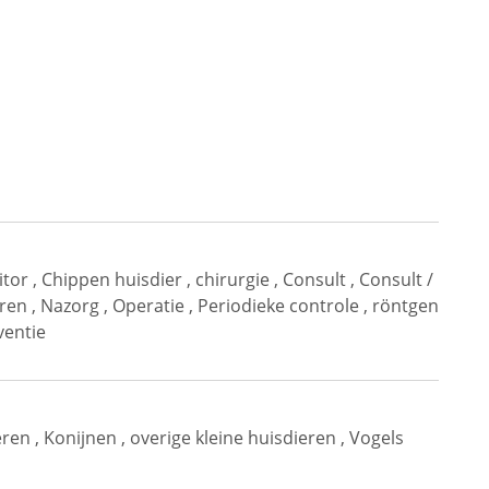
tor
,
Chippen huisdier
,
chirurgie
,
Consult
,
Consult /
eren
,
Nazorg
,
Operatie
,
Periodieke controle
,
röntgen
ventie
eren
,
Konijnen
,
overige kleine huisdieren
,
Vogels