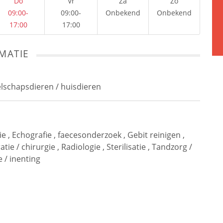
Do
Vr
Za
Zo
09:00-
09:00-
Onbekend
Onbekend
17:00
17:00
MATIE
elschapsdieren / huisdieren
ie
,
Echografie
,
faecesonderzoek
,
Gebit reinigen
,
tie / chirurgie
,
Radiologie
,
Sterilisatie
,
Tandzorg /
e / inenting